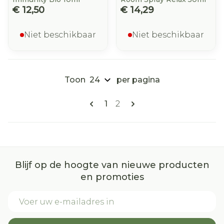
€ 12,50
€ 14,29
Niet beschikbaar
Niet beschikbaar
Toon
per pagina
Pagina's
U lees momenteel pagina
Pagina
1
2
Blijf op de hoogte van nieuwe producten
en promoties
E-mail adres