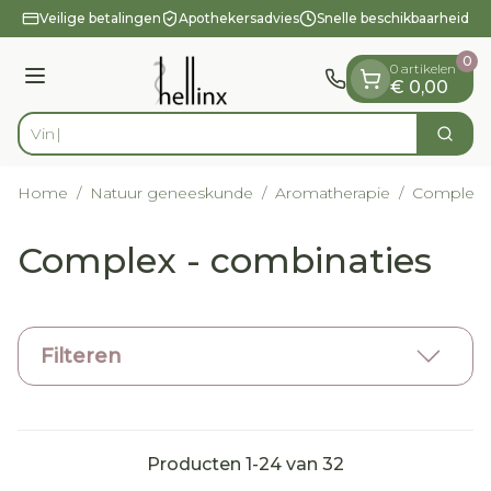
Dia 1 van 1
Ga naar de inhoud
Veilige betalingen
Apothekersadvies
Snelle beschikbaarheid
0
0 artikelen
Menu
€ 0,00
Vind snel w
Zoek
Product, merk, categorie...
Home
/
Natuur geneeskunde
/
Aromatherapie
/
Complex -
Complex - combinaties
Filteren
Producten
1
-
24
van
32