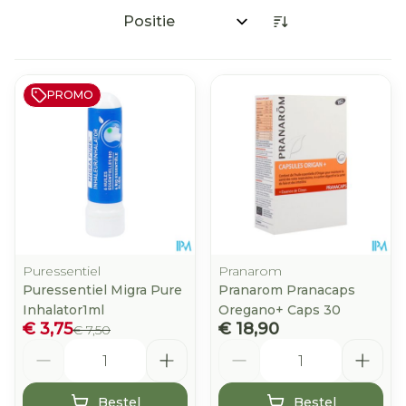
Sorteer op:
PROMO
Puressentiel
Pranarom
Puressentiel Migra Pure
Pranarom Pranacaps
Inhalator1ml
Oregano+ Caps 30
€ 3,75
€ 18,90
€ 7,50
Aantal
Aantal
Bestel
Bestel