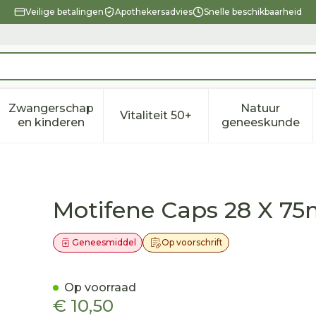
Veilige betalingen
Apothekersadvies
Snelle beschikbaarheid
Zwangerschap
Natuur
Vitaliteit 50+
eid, verzorging en hygiëne categorie
enu voor Dieet, voeding en vitamines categorie
Toon submenu voor Zwangerschap en kindere
Toon submenu voor Vitalitei
Toon sub
en kinderen
geneeskunde
Motifene Caps 28 X 7
Geneesmiddel
Op voorschrift
Op voorraad
€ 10,50