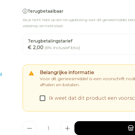
Terugbetaalbaar
Als je recht hebt op een terugbetaling voor dit geneesmiddel, betaa
webshop vermeld staat.
Terugbetalingstarief
€ 2,00
(6% inclusief btw)
Belangrijke informatie
Voor dit geneesmiddel is een voorschrift no
afhalen en betalen.
Ik weet dat dit product een voorsch
Aantal