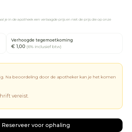
l je in de apotheek een verlaagde prijs en niet de prijs die op onze
Verhoogde tegemoetkoming
€ 1,00
(6% inclusief btw)
dig. Na beoordeling door de apotheker kan je het komen
rift vereist.
Reserveer
voor ophaling