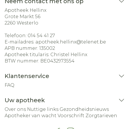
Neem contact met ons op
Apotheek Hellinx
Grote Markt 56
2260
Westerlo
Telefoon:
014 54 41 27
E-mailadres:
apotheek.hellinx@
telenet.be
APB nummer:
135002
Apotheek titularis:
Christel Hellinx
BTW nummer:
BE0432973554
Klantenservice
FAQ
Uw apotheek
Over ons
Nuttige links
Gezondheidsnieuws
Apotheker van wacht
Voorschrift
Zorgtarieven