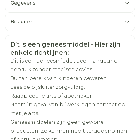
Gegevens
2e dag: 2 tabletten
CNK
0119065
Vanaf 3e dag: 0,5 tot 1,5 tablet per dag
Bijsluiter
volgens de waarde van INR
Organisaties
Nederlands
Viatris
Duits
Frans
1ste dag: volledige dosis heparine + 4 tot 5
Veiligheidsinformatie
tabletten
Dit is een geneesmiddel - Hier zijn
Merken
Viatris
enkele richtlijnen:
2e dag: heparine met een kwart verminderen
+ 2 tot 4 tabletten
Dit is een geneesmiddel, geen langdurig
Breedte
48 mm
3e dag: 1 tot 1,5 tablet per dag
gebruik zonder medisch advies.
Vanaf 4e dag: 0,25 tot 1,5 tablet per dag
Buiten bereik van kinderen bewaren.
Lengte
76 mm
volgens de waarde van INR
Lees de bijsluiter zorgvuldig.
Raadpleeg je arts of apotheker.
Diepte
48 mm
De dosis in één keer toedienen
Neem in geval van bijwerkingen contact op
De tabletten dienen zonder kauwen met een
met je arts.
Hoeveelheid
weinig water, bij voorkeur bij het slapengaan
25
Geneesmiddelen zijn geen gewone
Verpakking
producten. Ze kunnen nooit teruggenomen
of geruild worden.