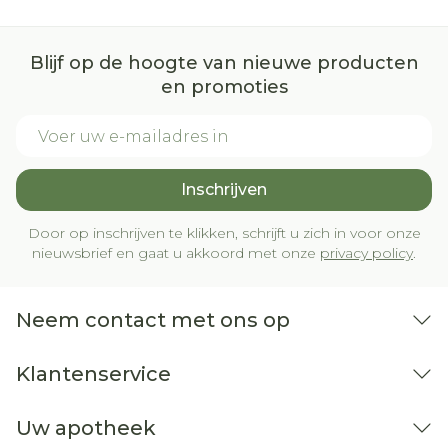
koorts
alcoholisme,
Blijf op de hoogte van nieuwe producten
lichte hypertensie,
en promoties
hartinsufficiëntie,
E-mail adres
arteriosclerose (= verminderde bloedstroom
door een afzetting die de passage blokkeert),
darmaandoeningen,
Inschrijven
vermindering van de lever- of nierfunctie,
obstructie van de galwegen,
Door op inschrijven te klikken, schrijft u zich in voor onze
abnormale schildklierfunctie (orgaan dat
nieuwsbrief en gaat u akkoord met onze
privacy policy
.
verschillende hormonen afscheidt),
nefrotisch syndroom (= nieraandoening die
waterophoping veroorzaakt (oedeem) )
Neem contact met ons op
ernstige diabetes.
Klantenservice
Uw apotheek