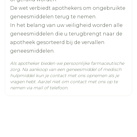
Actieve
fenprocoumon
Ingrediënten
De wet verbiedt apothekers om ongebruikte
geneesmiddelen terug te nemen.
Kamertemperatuur (15°C -
In het belang van uw veiligheid worden alle
Behoud
25°C)
geneesmiddelen die u terugbrengt naar de
apotheek gesorteerd bij de vervallen
geneesmiddelen.
Als apotheker bieden we persoonlijke farmaceutische
zorg. Na aankoop van een geneesmiddel of medisch
hulpmiddel kun je contact met ons opnemen als je
Waarschuw onmiddellijk uw arts als u het
vragen hebt. Aarzel niet om contact met ons op te
volgende vaststelt:
nemen via mail of telefoon.
de geringste bloeding van het tandvlees
de aanwezigheid van bloed in de urine
paarsachtige vlekjes of bruinzwarte vlekjes
onder de huid.
Bepaalde ziekten kunnen het effect van
Marcoumar wijzigen. Breng uw arts op de
hoogte van de ziekten waaraan u lijdt.