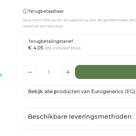
Terugbetaalbaar
Als je recht hebt op een terugbetaling voor dit geneesmiddel, betaa
webshop vermeld staat.
Terugbetalingstarief
€ 4,05
(6% inclusief btw)
Aantal
Bekijk alle producten van Eurogenerics (EG)
Beschikbare leveringsmethoden