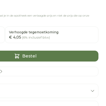
l je in de apotheek een verlaagde prijs en niet de prijs die op onze
Verhoogde tegemoetkoming
€ 4,05
(6% inclusief btw)
Bestel