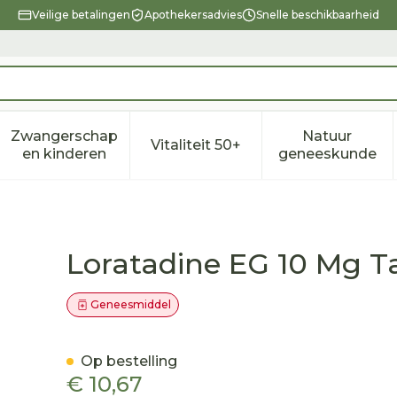
Veilige betalingen
Apothekersadvies
Snelle beschikbaarheid
Zwangerschap
Natuur
Vitaliteit 50+
eid, verzorging en hygiëne categorie
enu voor Dieet, voeding en vitamines categorie
Toon submenu voor Zwangerschap en kindere
Toon submenu voor Vitalitei
Toon sub
en kinderen
geneeskunde
 30 X 10 Mg
Loratadine EG 10 Mg T
Geneesmiddel
Op bestelling
€ 10,67