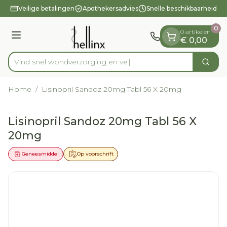
Dia 1 van 1
Ga naar de inhoud
Veilige betalingen
Apothekersadvies
Snelle beschikbaarheid
0
0 artikelen
Menu
€ 0,00
Vind snel wondverzor
Zoek
Product, merk, categorie...
Home
/
Lisinopril Sandoz 20mg Tabl 56 X 20mg
Lisinopril Sandoz 20mg Tabl 56 X
20mg
Geneesmiddel
Op voorschrift