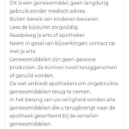
Dit is een geneesmiddel, geen langdurig
Breedte
48 mm
gebruik zonder medisch advies.
Buiten bereik van kinderen bewaren.
Lengte
116 mm
Lees de bijsluiter zorgvuldig.
Raadpleeg je arts of apotheker.
Diepte
30 mm
Neem in geval van bijwerkingen contact op
met je arts.
Hoeveelheid
56
Geneesmiddelen zijn geen gewone
Verpakking
producten. Ze kunnen nooit teruggenomen
of geruild worden.
Actieve
lisinopril
Ingrediënten
De wet verbiedt apothekers om ongebruikte
geneesmiddelen terug te nemen.
Kamertemperatuur (15°C -
In het belang van uw veiligheid worden alle
Behoud
25°C)
geneesmiddelen die u terugbrengt naar de
apotheek gesorteerd bij de vervallen
geneesmiddelen.