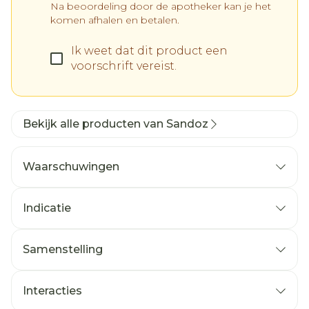
Na beoordeling door de apotheker kan je het
komen afhalen en betalen.
Ik weet dat dit product een
voorschrift vereist.
Bekijk alle producten van Sandoz
Waarschuwingen
Indicatie
Hypertensi
Symptomatisch hartfalen
Samenstelling
Acuut myocardinfarct bij hemodynamisch
stabiele patiënten binnen 24 uur na een
Interacties
acuut myocardinfarct, als een kortdurende