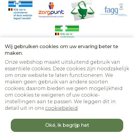
in het vetgehalte in uw bloed
intolerantie voor contactlenzen
allergische reacties waaronder zeer ernstige
symptomen met ademhalings- en
Wij gebruiken cookies om uw ervaring beter te
bloedsomloopsymptomen, pijnlijke zwelling
Juridische links
maken.
van huid en slijmvliezen (angio-oedeem)
Onze webshop maakt uitsluitend gebruik van
schadelijke bloedstolsels in een ader of
essentiële cookies. Deze cookies zijn noodzakelijk
om onze website te laten functioneren. We
slagader, bijvoorbeeld: o in een been of voet
maken geen gebruik van andere soorten
(bijv. diepe veneuze trombose) o in een long
cookies; daarom bieden we geen mogelijkheid
(bijv. longembolie) o hartaanval o beroerte o
om cookies te weigeren of uw cookie-
'mini-stroke' of tijdelijke symptomen zoals bij
instellingen aan te passen. We leggen dit in
detail uit in ons
cookiebeleid
een beroerte, bekend als TIA (transiënte
ischemische aanval) of bloedstolsels in de
Oké, ik begrijp het
lever, de maag/darmen, nieren of ogen.