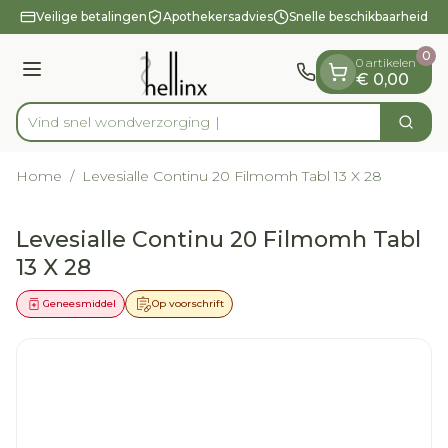
Dia 1 van 1
Ga naar de inhoud
Veilige betalingen
Apothekersadvies
Snelle beschikbaarheid
0
0 artikelen
Menu
€ 0,00
Vind snel wondv
Zoek
Product, merk, categorie...
Home
/
Levesialle Continu 20 Filmomh Tabl 13 X 28
Levesialle Continu 20 Filmomh Tabl
13 X 28
Geneesmiddel
Op voorschrift