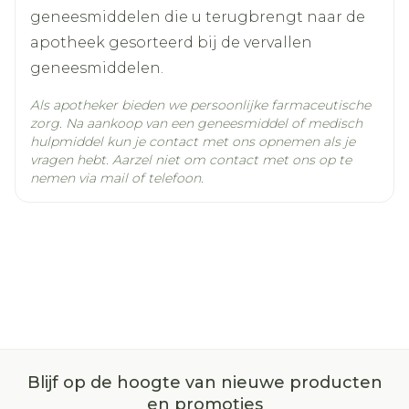
hoofdpijn (inclusief migraine)
geneesmiddelen die u terugbrengt naar de
apotheek gesorteerd bij de vervallen
geneesmiddelen.
stemmingswisselingen, depressie
veranderingen in de zin in seks
Als apotheker bieden we persoonlijke farmaceutische
zorg. Na aankoop van een geneesmiddel of medisch
nervositeit, licht gevoel in het hoofd,
hulpmiddel kun je contact met ons opnemen als je
duizeligheid
vragen hebt. Aarzel niet om contact met ons op te
misselijkheid, braken, buikpijn
nemen via mail of telefoon.
acne
vochtretentie
pijn in de borsten of gevoelige borsten,
afscheiding uit de borsten, menstruatiepijn,
veranderde sterkte van de
menstruatiebloeding, verhoogde secretie uit
de vagina, uitblijven van de
Blijf op de hoogte van nieuwe producten
menstruatiebloeding
en promoties
gewichtsveranderingen (verzwaren of