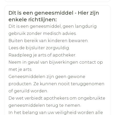
Organisaties
Nederlands
Exeltis Belgium
Duits
Frans
Veiligheidsinformatie
Dit is een geneesmiddel - Hier zijn
Merken
Exeltis Hc
enkele richtlijnen:
Dit is een geneesmiddel, geen langdurig
Breedte
68 mm
gebruik zonder medisch advies.
Buiten bereik van kinderen bewaren.
Lengte
107 mm
Lees de bijsluiter zorgvuldig.
Raadpleeg je arts of apotheker.
Diepte
53 mm
Neem in geval van bijwerkingen contact op
met je arts.
Actieve
levonorgestrel, placebo
Geneesmiddelen zijn geen gewone
Ingrediënten
producten. Ze kunnen nooit teruggenomen
of geruild worden.
Kamertemperatuur (15°C -
Behoud
De wet verbiedt apothekers om ongebruikte
25°C)
geneesmiddelen terug te nemen.
In het belang van uw veiligheid worden alle