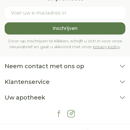
afvallen)
E-mail adres
vaginale ontsteking inclusief
schimmelinfectie (candidiasis)
Inschrijven
Door op inschrijven te klikken, schrijft u zich in voor onze
veranderde eetlust (toegenomen of
nieuwsbrief en gaat u akkoord met onze
privacy policy
.
verminderd), verminderd vermogen om
glucose af te breken (glucose-intolerantie)
Neem contact met ons op
maagkrampen, opgeblazen gevoel, diarree
huiduitslag, mogelijk aanhoudende
Klantenservice
bruingele vlekken op de huid (chloasma),
toegenomen lichaams- en gezichtsbeharing,
Uw apotheek
haaruitval
netelroos
gezwollen borsten
verhoging van de bloeddruk, veranderingen