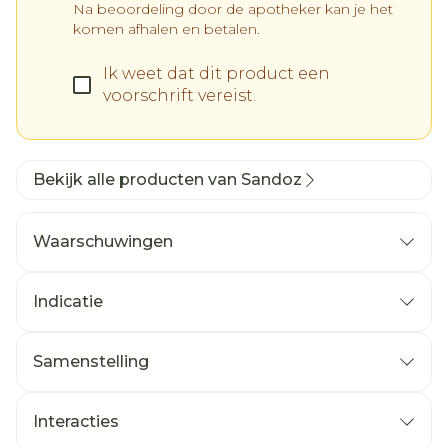
Na beoordeling door de apotheker kan je het
komen afhalen en betalen.
Ik weet dat dit product een
voorschrift vereist.
Bekijk alle producten van Sandoz
Waarschuwingen
Indicatie
Samenstelling
De werkzame stof in dit middel is
lercanidipinehydrochloride.
Interacties