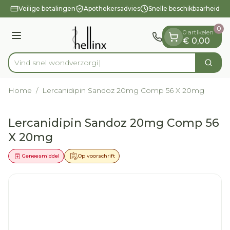
Dia 1 van 1
Ga naar de inhoud
Veilige betalingen
Apothekersadvies
Snelle beschikbaarheid
0
0 artikelen
Menu
€ 0,00
Vind snel wo
Zoek
Product, merk, categorie...
Home
/
Lercanidipin Sandoz 20mg Comp 56 X 20mg
Lercanidipin Sandoz 20mg Comp 56
X 20mg
Geneesmiddel
Op voorschrift