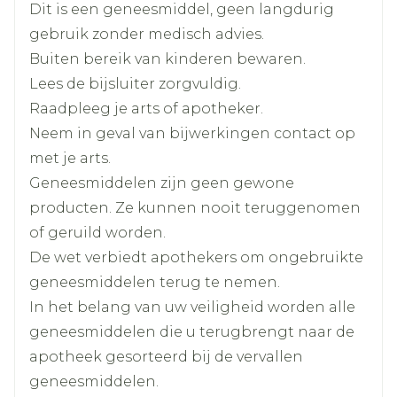
een hartaanval in de afgelopen maand
Dit is een geneesmiddel, geen langdurig
midazolam (een slaapmiddel)
Als u ernstige leverstoornissen heeft
Breedte
48 mm
gebruik zonder medisch advies.
rifampicine (een geneesmiddel voor de
Als u lijdt aan ernstige nierstoornissen of
Buiten bereik van kinderen bewaren.
behandeling van tuberculose)
Lengte
115 mm
wanneer u dialyse ondergaat
Lees de bijsluiter zorgvuldig.
astemizol of terfenadine (geneesmiddelen
Als u geneesmiddelen inneemt die het
Raadpleeg je arts of apotheker.
voor de behandeling van allergieën)
Diepte
30 mm
metabolisme in de leverremmen, zoals:
Neem in geval van bijwerkingen contact op
amiodaron, kinidine of sotalol
antischimmelmiddelen (zoals ketoconazol of
met je arts.
(geneesmiddelen voor de behandeling van
Hoeveelheid
itraconazol)
56
Geneesmiddelen zijn geen gewone
Verpakking
een te snelle hartslag)
macrolide antibiotica (zoals erythromycine,
producten. Ze kunnen nooit teruggenomen
fenytoïne, fenobarbital of carbamazepine
troleandomycine of clarithromycine)
of geruild worden.
Actieve
lercanidipine hydrochloride
(geneesmiddelen voor de behandeling van
antivirale middelen (zoals ritonavir)
Ingrediënten
De wet verbiedt apothekers om ongebruikte
epilepsie).
Als u een geneesmiddel gebruikt dat
geneesmiddelen terug te nemen.
ciclosporine wordt genoemd (dit wordt na
Kamertemperatuur (15°C -
In het belang van uw veiligheid worden alle
Behoud
25°C)
transplantaties gebruikt om afstoting van
geneesmiddelen die u terugbrengt naar de
organen te voorkomen)
apotheek gesorteerd bij de vervallen
Samen met pompelmoes of pompelmoessap
geneesmiddelen.