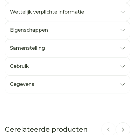
Wettelijk verplichte informatie
Eigenschappen
Samenstelling
Gebruik
Gegevens
CNK
3142742
Organisaties
Pharmanutrics
Gerelateerde producten
Merken
PharmaNutrics