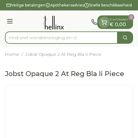
Dia 1 van 1
Ga naar de inhoud
Veilige betalingen
Apothekersadvies
Snelle beschikbaarheid
0
0 artikelen
Menu
€ 0,00
Vind snel wondverzorg
Zoek
Product, merk, categorie...
Home
/
Jobst Opaque 2 At Reg Bla Ii Piece
Jobst Opaque 2 At Reg Bla Ii Piece