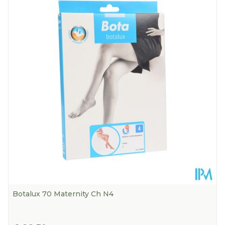
Diepte
132 mm
Kamertemperatuur (15°C -
Behoud
25°C)
Botalux 70 Maternity Ch N4