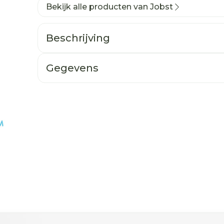
Bekijk alle producten van Jobst
Beschrijving
Gegevens
ogelijk met de tabtoets. Je kunt de carrousel oversla
n