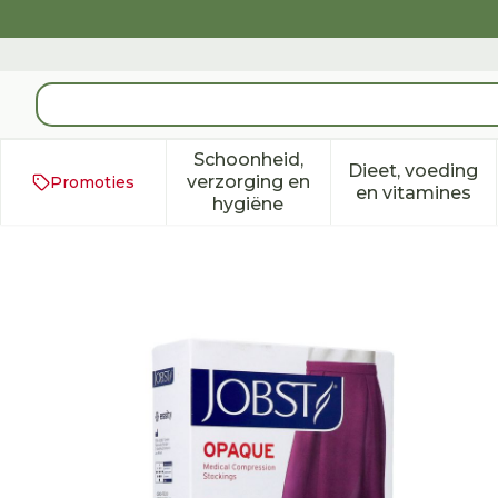
Ga naar de inhoud
Product, merk, categorie...
Schoonheid,
Dieet, voeding
verzorging en
Promoties
Toon submenu voor Schoonh
Toon subm
en vitamines
hygiëne
Jobst Opaque 1 At Reg Bla