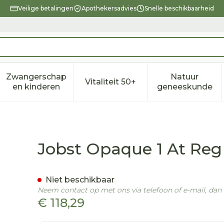
Veilige betalingen
Apothekersadvies
Snelle beschikbaarheid
Zwangerschap
Natuur
Vitaliteit 50+
eid, verzorging en hygiëne categorie
enu voor Dieet, voeding en vitamines categorie
Toon submenu voor Zwangerschap en kindere
Toon submenu voor Vitalitei
Toon sub
en kinderen
geneeskunde
 Ii Piece
Jobst Opaque 1 At Reg 
Niet beschikbaar
Neem contact op met ons via telefoon of e-mail, da
€ 118,29