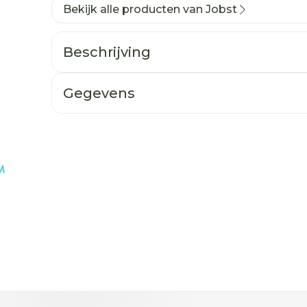
Bekijk alle producten van Jobst
Beschrijving
Gegevens
ogelijk met de tabtoets. Je kunt de carrousel oversla
n