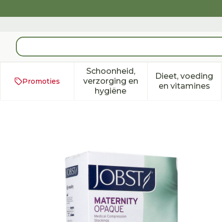
Ga naar de inhoud
Product, merk, categorie...
Schoonheid,
Dieet, voeding
verzorging en
Promoties
Toon submenu voor Schoonh
Toon subm
en vitamines
hygiëne
Jobst Mat Opaque 1 At-ma