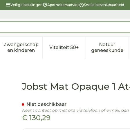
Veilige betalingen
Apothekersadvies
Snelle beschikbaarheid
Zwangerschap
Natuur
Vitaliteit 50+
eid, verzorging en hygiëne categorie
enu voor Dieet, voeding en vitamines categorie
Toon submenu voor Zwangerschap en kindere
Toon submenu voor Vitalitei
Toon sub
en kinderen
geneeskunde
t Pet Black Iv Piece
Jobst Mat Opaque 1 At
Niet beschikbaar
Neem contact op met ons via telefoon of e-mail, da
€ 130,29