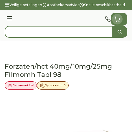
Ga naar de inhoud
Veilige betalingen
Apothekersadvies
Snelle beschikbaarheid
Menu
Zoek
Product, merk, categorie...
Forzaten/hct 40mg/10mg/25mg
Filmomh Tabl 98
Geneesmiddel
Op voorschrift