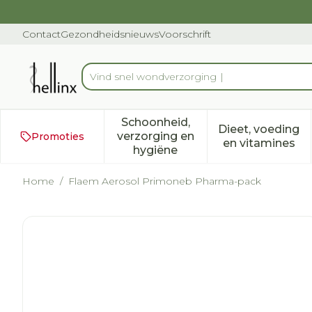
Ga naar de inhoud
Dia 1 van 1
Contact
Gezondheidsnieuws
Voorschrift
Product, merk, categorie...
Schoonheid,
Dieet, voeding
verzorging en
Promoties
Toon submenu voor Schoonh
Toon subm
en vitamines
hygiëne
Home
/
Flaem Aerosol Primoneb Pharma-pack
Flaem Aerosol Primoneb