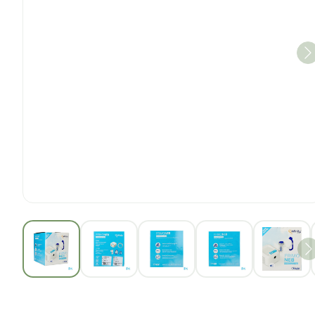
View larger image
View larger image
View larger image
View larger im
View 