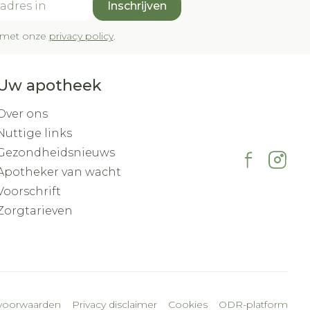
Inschrijven
rd met onze
privacy policy
.
Uw apotheek
Over ons
Nuttige links
Gezondheidsnieuws
Apotheker van wacht
Voorschrift
Zorgtarieven
voorwaarden
Privacy disclaimer
Cookies
ODR-platform