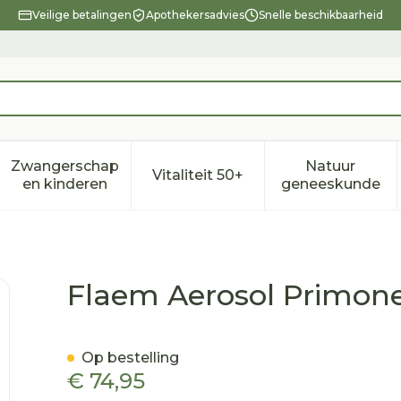
Veilige betalingen
Apothekersadvies
Snelle beschikbaarheid
Zwangerschap
Natuur
Vitaliteit 50+
eid, verzorging en hygiëne categorie
enu voor Dieet, voeding en vitamines categorie
Toon submenu voor Zwangerschap en kindere
Toon submenu voor Vitalitei
Toon sub
en kinderen
geneeskunde
 Pharma-pack
Flaem Aerosol Primo
Op bestelling
€ 74,95