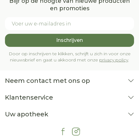
Blijf op de hoogte van nieuwe producten
(wordt vaak bij orgaantransplantaties
en promoties
gebruikt)  geneesmiddelen met een
werkzame stof om bloedstolsels te
E-mail adres
voorkomen, zoals warfarine, fenprocoumon,
acenocoumarol of fluindion
Inschrijven
(anticoagulantia)  colestyramine (ook
gebruikt om de cholesterol te verlagen),
Door op inschrijven te klikken, schrijft u zich in voor onze
nieuwsbrief en gaat u akkoord met onze
privacy policy
.
omdat het invloed heeft op de manier
waarop Ezetimibe Teva werkt  fibraten (ook
gebruikt om de cholesterol te verlagen).
Neem contact met ons op
Klantenservice
Uw apotheek