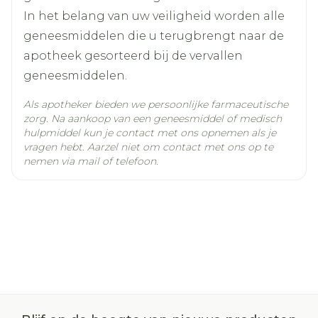
van 6 tot en met 17 jaar tenzij voorgeschreven
In het belang van uw veiligheid worden alle
door een specialist. Dit omdat er beperkte
geneesmiddelen die u terugbrengt naar de
gegevens beschikbaar zijn over de veiligheid
apotheek gesorteerd bij de vervallen
en werkzaamheid. Geef dit geneesmiddel
geneesmiddelen.
niet aan kinderen jonger dan 6 jaar omdat er
geen gegevens zijn over gebruik in deze
Als apotheker bieden we persoonlijke farmaceutische
zorg. Na aankoop van een geneesmiddel of medisch
leeftijdsgroep. Gebruikt u nog andere
hulpmiddel kun je contact met ons opnemen als je
geneesmiddelen? Neemt u naast Ezetimibe
vragen hebt. Aarzel niet om contact met ons op te
nemen via mail of telefoon.
Teva nog andere geneesmiddelen in, heeft u
dat kort geleden gedaan of bestaat de
mogelijkheid dat u in de nabije toekomst
andere geneesmiddelen gaat innemen?
Vertel dat dan uw arts of apotheker. Met
name moet u het uw arts melden als u
geneesmiddelen gebruikt met één van de
volgende werkzame stoffen:  ciclosporine