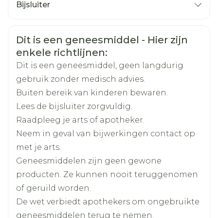
gezondheid, ook over allergieën.  Voor u
Bijsluiter
Ezetimibe Teva samen met een statine gaat
Nederlands
Arega Pharma NV, Teva
Duits
Frans
Organisaties
gebruiken, moet uw arts uw bloed
Belgium
Veiligheidsinformatie
Dit is een geneesmiddel - Hier zijn
onderzoeken om na te gaan hoe goed uw
enkele richtlijnen:
lever werkt.  Ook als u al Ezetimibe Teva
Merken
Teva
Dit is een geneesmiddel, geen langdurig
samen met een statine gebruikt, kan uw arts
gebruik zonder medisch advies.
uw bloed willen onderzoeken om te kijken
Breedte
45 mm
Buiten bereik van kinderen bewaren.
hoe goed uw lever werkt. Als u matige of
Lees de bijsluiter zorgvuldig.
ernstige problemen met uw lever heeft,
Lengte
107 mm
Raadpleeg je arts of apotheker.
wordt Ezetimibe Teva niet aanbevolen. De
Neem in geval van bijwerkingen contact op
veiligheid en werkzaamheid van het gebruik
Diepte
22 mm
met je arts.
van Ezetimibe Teva samen met bepaalde
Geneesmiddelen zijn geen gewone
cholesterolverlagende geneesmiddelen, de
Actieve
ezetimibe
producten. Ze kunnen nooit teruggenomen
Ingrediënten
fibraten, zijn niet vastgesteld. Kinderen en
of geruild worden.
jongeren tot 18 jaar Geef dit geneesmiddel
De wet verbiedt apothekers om ongebruikte
Kamertemperatuur (15°C -
niet aan kinderen en jongeren in de leeftijd
Behoud
25°C)
geneesmiddelen terug te nemen.