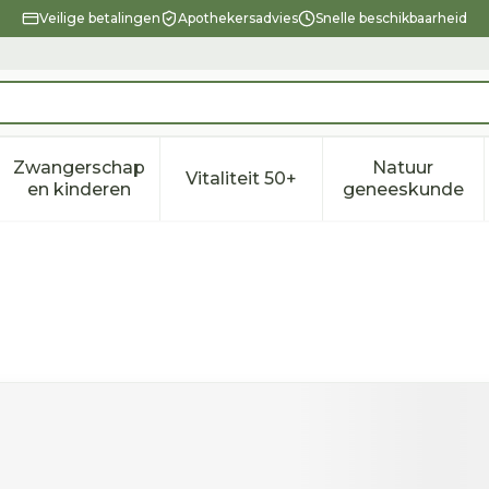
Veilige betalingen
Apothekersadvies
Snelle beschikbaarheid
Zwangerschap
Natuur
Vitaliteit 50+
eid, verzorging en hygiëne categorie
enu voor Dieet, voeding en vitamines categorie
Toon submenu voor Zwangerschap en kindere
Toon submenu voor Vitalitei
Toon sub
en kinderen
geneeskunde