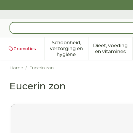
Ga naar de inhoud
Product, merk, categorie...
Schoonheid,
Dieet, voeding
verzorging en
Promoties
Toon submenu voor Schoonh
Toon subm
en vitamines
hygiëne
Home
/
Eucerin zon
Eucerin zon