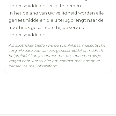
donepezil hydrochloride
Ingrediënten
geneesmiddelen terug te nemen.
In het belang van uw veiligheid worden alle
Kamertemperatuur (15°C -
geneesmiddelen die u terugbrengt naar de
Behoud
25°C)
apotheek gesorteerd bij de vervallen
geneesmiddelen.
Als apotheker bieden we persoonlijke farmaceutische
zorg. Na aankoop van een geneesmiddel of medisch
hulpmiddel kun je contact met ons opnemen als je
vragen hebt. Aarzel niet om contact met ons op te
nemen via mail of telefoon.