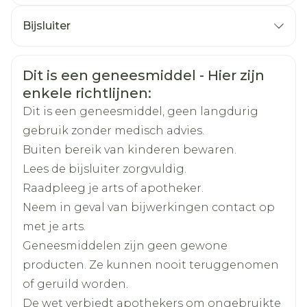
CNK
2982031
Bijsluiter
Nederlands
Arega Pharma NV, Teva
Duits
Frans
Organisaties
Belgium
Veiligheidsinformatie
Dit is een geneesmiddel - Hier zijn
enkele richtlijnen:
Merken
Teva
Dit is een geneesmiddel, geen langdurig
gebruik zonder medisch advies.
Breedte
68 mm
Buiten bereik van kinderen bewaren.
Lees de bijsluiter zorgvuldig.
Lengte
135 mm
Raadpleeg je arts of apotheker.
Neem in geval van bijwerkingen contact op
Diepte
38 mm
met je arts.
Geneesmiddelen zijn geen gewone
Hoeveelheid
28
producten. Ze kunnen nooit teruggenomen
Verpakking
of geruild worden.
Actieve
De wet verbiedt apothekers om ongebruikte