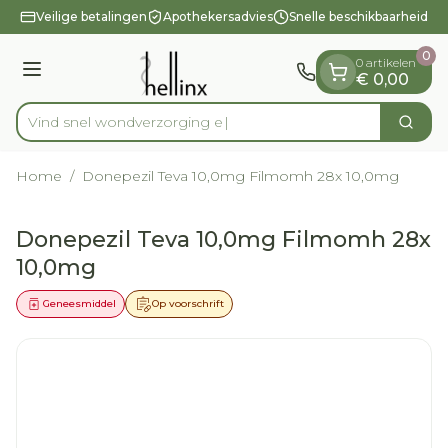
Dia 1 van 1
Ga naar de inhoud
Veilige betalingen
Apothekersadvies
Snelle beschikbaarheid
0
0 artikelen
Menu
€ 0,00
Vind snel wondve
Zoek
Product, merk, categorie...
Home
/
Donepezil Teva 10,0mg Filmomh 28x 10,0mg
Donepezil Teva 10,0mg Filmomh 28x
10,0mg
Geneesmiddel
Op voorschrift