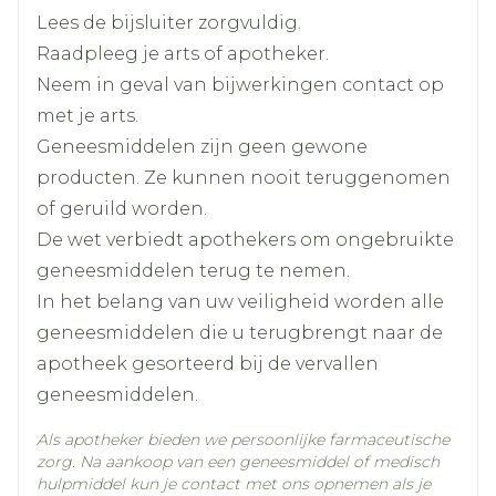
De tabletten NIET kauwen, fijnmaken of
Lengte
105 mm
Lees de bijsluiter zorgvuldig.
doorbreken.
Raadpleeg je arts of apotheker.
Vergeten dosis:
Diepte
60 mm
Neem in geval van bijwerkingen contact op
< 18u: de tablet zo snel mogelijk innemen en
met je arts.
doorgaan met het normale
Hoeveelheid
30
Geneesmiddelen zijn geen gewone
Verpakking
doseringsschema.
producten. Ze kunnen nooit teruggenomen
Gewicht en
> 18u: de overgeslagen dosis NIET meer
of geruild worden.
metabole parameters
emtricitabine, tenofovir
innemen en doorgaan met het gebruikelijke
Actieve
De wet verbiedt apothekers om ongebruikte
alafenamide (onder de vorm
doseringsschema.
Ingrediënten
van fumaraat)
geneesmiddelen terug te nemen.
Braken < 1u na inname: nieuw tablet
In het belang van uw veiligheid worden alle
innemen.
Kamertemperatuur (15°C -
geneesmiddelen die u terugbrengt naar de
Behoud
25°C)
apotheek gesorteerd bij de vervallen
geneesmiddelen.
Als apotheker bieden we persoonlijke farmaceutische
zorg. Na aankoop van een geneesmiddel of medisch
hulpmiddel kun je contact met ons opnemen als je