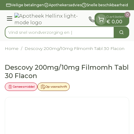
Dia 1 van 1
Ga naar de inhoud
Veilige betalingen
Apothekersadvies
Snelle beschikbaarheid
0
0 artikelen
Menu
€ 0,00
Vind snel wondverz
Zoek
Product, merk, categorie...
Home
/
Descovy 200mg/10mg Filmomh Tabl 30 Flacon
Descovy 200mg/10mg Filmomh Tabl
30 Flacon
Geneesmiddel
Op voorschrift