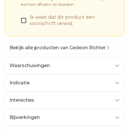
komen afhalen en betalen.
Ik weet dat dit product een
voorschrift vereist.
Bekijk alle producten van Gedeon Richter
Waarschuwingen
Patiënten met gelijktijdige infectie met hiv
en het hepatitis B- of C‑virus
Indicatie
Interacties
die zijn geïnfecteerd met het humaan
Bijwerkingen
immunodeficiëntievirustype 1 (HIV-1),
Mogelijke bijwerkingen