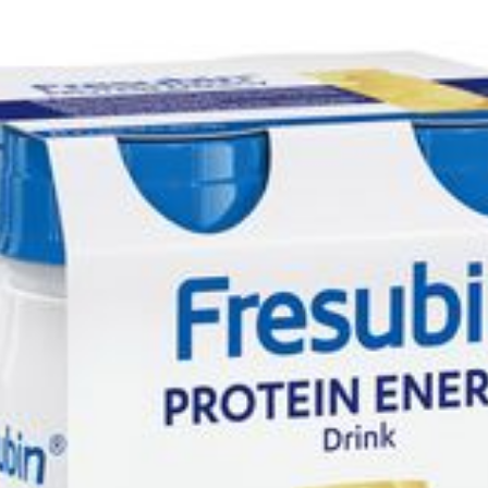
Diepte
93 mm
Dieetbeperkingen
Glutenvrij
Behoud
Kamertemperatuur (15°