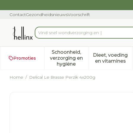
Ga naar de inhoud
Dia 1 van 1
Contact
Gezondheidsnieuws
Voorschrift
Product, merk, categorie...
Schoonheid,
Dieet, voeding
verzorging en
Promoties
Toon submenu voor Schoonh
Toon subm
en vitamines
hygiëne
Home
/
Delical Le Brasse Perzik 4x200g
Delical Le Brasse Perzik 