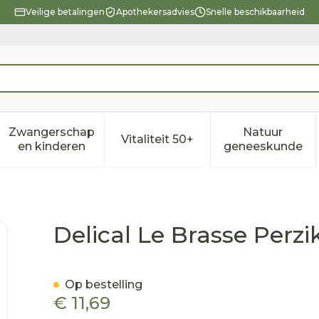
Veilige betalingen
Apothekersadvies
Snelle beschikbaarheid
Zwangerschap
Natuur
Vitaliteit 50+
eid, verzorging en hygiëne categorie
enu voor Dieet, voeding en vitamines categorie
Toon submenu voor Zwangerschap en kindere
Toon submenu voor Vitalitei
Toon sub
en kinderen
geneeskunde
4x200g
Delical Le Brasse Perz
Op bestelling
€ 11,69