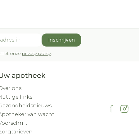
Inschrijven
rd met onze
privacy policy
.
Uw apotheek
Over ons
Nuttige links
Gezondheidsnieuws
Apotheker van wacht
Voorschrift
Zorgtarieven