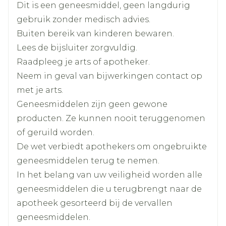
Dit is een geneesmiddel, geen langdurig
Breedte
65 mm
gebruik zonder medisch advies.
Buiten bereik van kinderen bewaren.
Lengte
107 mm
Lees de bijsluiter zorgvuldig.
Raadpleeg je arts of apotheker.
Diepte
25 mm
Neem in geval van bijwerkingen contact op
met je arts.
Hoeveelheid
28
Geneesmiddelen zijn geen gewone
Verpakking
producten. Ze kunnen nooit teruggenomen
of geruild worden.
hydrochloorthiazide,
Actieve
Ingrediënten
De wet verbiedt apothekers om ongebruikte
valsartan
geneesmiddelen terug te nemen.
Kamertemperatuur (15°C -
In het belang van uw veiligheid worden alle
Behoud
25°C)
geneesmiddelen die u terugbrengt naar de
apotheek gesorteerd bij de vervallen
geneesmiddelen.