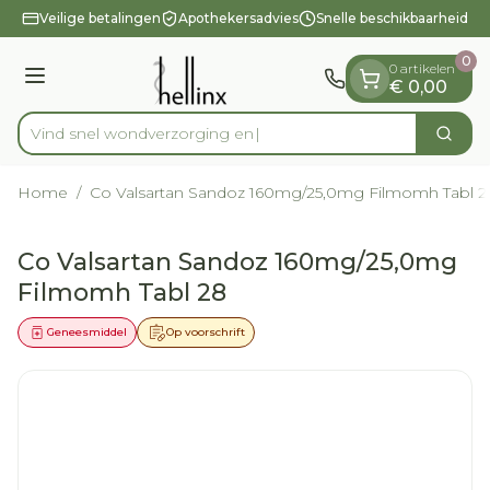
Dia 1 van 1
Ga naar de inhoud
Veilige betalingen
Apothekersadvies
Snelle beschikbaarheid
0
0 artikelen
Menu
€ 0,00
Vind snel wondverz
Zoek
Product, merk, categorie...
Home
/
Co Valsartan Sandoz 160mg/25,0mg Filmomh Tabl 2
Co Valsartan Sandoz 160mg/25,0mg
Filmomh Tabl 28
Geneesmiddel
Op voorschrift