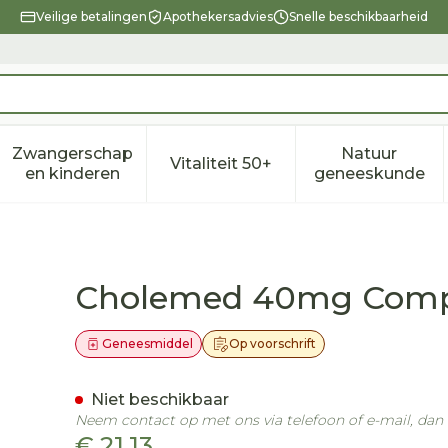
Veilige betalingen
Apothekersadvies
Snelle beschikbaarheid
Zwangerschap
Natuur
Vitaliteit 50+
eid, verzorging en hygiëne categorie
enu voor Dieet, voeding en vitamines categorie
Toon submenu voor Zwangerschap en kindere
Toon submenu voor Vitalitei
Toon sub
en kinderen
geneeskunde
nrob 98 X 40mg
Cholemed 40mg Comp
Geneesmiddel
Op voorschrift
Niet beschikbaar
Neem contact op met ons via telefoon of e-mail, da
€ 21,13