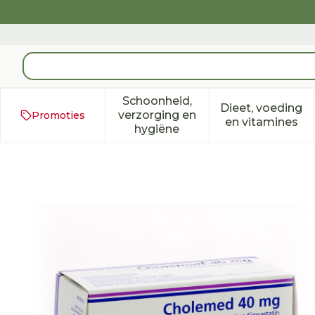
Ga naar de inhoud
Product, merk, categorie...
Schoonheid,
Dieet, voeding
verzorging en
Promoties
Toon submenu voor Schoonh
Toon subm
en vitamines
hygiëne
Cholemed 40mg Comp E