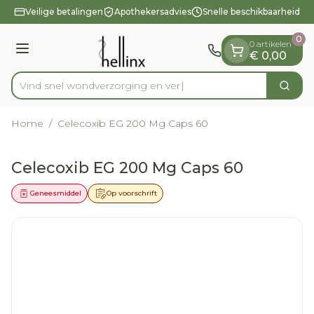
Dia 1 van 1
Ga naar de inhoud
Veilige betalingen
Apothekersadvies
Snelle beschikbaarheid
0
0 artikelen
Menu
€ 0,00
Vind snel wondverzorgin
Zoek
Product, merk, categorie...
Home
/
Celecoxib EG 200 Mg Caps 60
Celecoxib EG 200 Mg Caps 60
Geneesmiddel
Op voorschrift