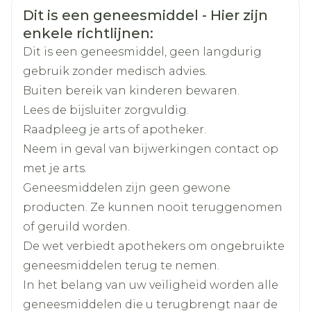
& Consumer
Veiligheidsinformatie
innamen
Dit is een geneesmiddel - Hier zijn
enkele richtlijnen:
Maximale dosering: 200 mg twee maal per
Merken
Eurogenerics (EG)
dag
Dit is een geneesmiddel, geen langdurig
Aanbevolen dosering: 200 mg per dag, in
gebruik zonder medisch advies.
Breedte
64 mm
twee innamen
Buiten bereik van kinderen bewaren.
Maximale dosering: 400 mg per dag, in één
Lees de bijsluiter zorgvuldig.
Lengte
90 mm
of twee innamen
Raadpleeg je arts of apotheker.
Neem in geval van bijwerkingen contact op
Diepte
56 mm
Met of zonder voedsel
met je arts.
Geneesmiddelen zijn geen gewone
Hoeveelheid
60
producten. Ze kunnen nooit teruggenomen
Verpakking
of geruild worden.
Actieve
De wet verbiedt apothekers om ongebruikte
celecoxib
Ingrediënten
geneesmiddelen terug te nemen.
In het belang van uw veiligheid worden alle
Kamertemperatuur (15°C -
geneesmiddelen die u terugbrengt naar de
Behoud