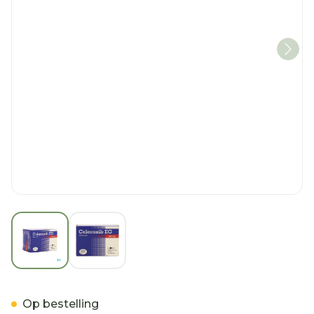
View larger image
View larger image
Celecoxib EG 200 Mg Caps
Op bestelling