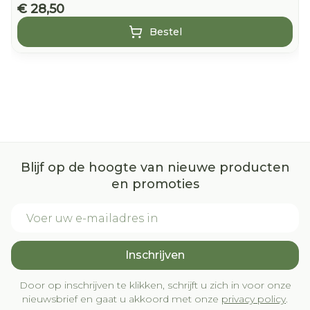
Machinewasbaar (fijnewasprogramma op
€ 28,50
30°C) met fijn, vloeibaar wasmiddel
Bestel
(Renovelastic) zonder wasverzachter.
Niet chemisch reinigen en niet strijgen,
overvloedig en grondig naspoelen.
Niet wringen, evetueel in een handdoek
rollen.
Laten drogen op kamertemperatuur,
verwijderd van een warmtebron en niet in de
Blijf op de hoogte van nieuwe producten
zon.
en promoties
Bewaren op een droge plaats, afgesloten van
E-mail adres
het licht.
Niet samen gebruiken met crème, olie of zalf.
Inschrijven
Bij onvakkundig gebruik en eigenmachtig
aangebrachte veranderingen vervalt elke
Door op inschrijven te klikken, schrijft u zich in voor onze
aansprakelijkheid.
nieuwsbrief en gaat u akkoord met onze
privacy policy
.