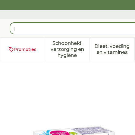
Ga naar de inhoud
Product, merk, categorie...
Schoonheid,
Dieet, voeding
verzorging en
Promoties
Toon submenu voor Schoonh
Toon subm
en vitamines
hygiëne
Bacilac Ors Zakje 10