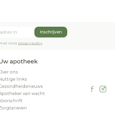
Inschrijven
rd met onze
privacy policy
.
Uw apotheek
Over ons
Nuttige links
Gezondheidsnieuws
Apotheker van wacht
Voorschrift
Zorgtarieven