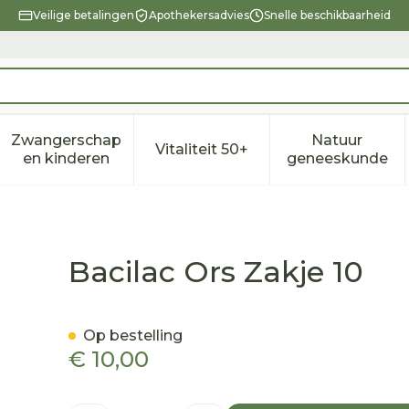
Veilige betalingen
Apothekersadvies
Snelle beschikbaarheid
Zwangerschap
Natuur
Vitaliteit 50+
eid, verzorging en hygiëne categorie
enu voor Dieet, voeding en vitamines categorie
Toon submenu voor Zwangerschap en kindere
Toon submenu voor Vitalitei
Toon sub
en kinderen
geneeskunde
Bacilac Ors Zakje 10
Op bestelling
€ 10,00