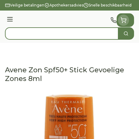
Ga naar de inhoud
Veilige betalingen
Apothekersadvies
Snelle beschikbaarheid
Menu
Zoek
Product, merk, categorie...
Avene Zon Spf50+ Stick Gevoelige
Zones 8ml