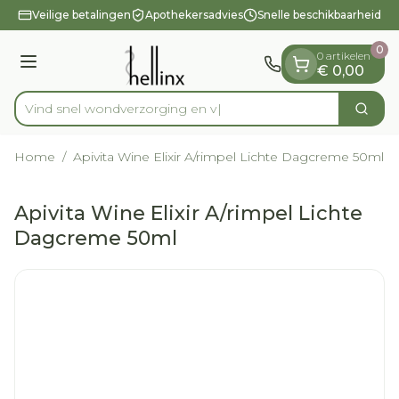
Dia 1 van 1
Ga naar de inhoud
Veilige betalingen
Apothekersadvies
Snelle beschikbaarheid
0
0 artikelen
Menu
€ 0,00
Vind snel wondverzorgi
Zoek
Product, merk, categorie...
Home
/
Apivita Wine Elixir A/rimpel Lichte Dagcreme 50ml
Apivita Wine Elixir A/rimpel Lichte
Dagcreme 50ml