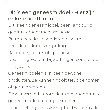
Organisaties
Nederlands
Ceres Pharma
Duits
Frans
interval treedt gewoonlijk een
Veiligheidsinformatie
onttrekkingsbloeding op.
Dit is een geneesmiddel - Hier zijn
Merken
Mithra
enkele richtlijnen:
Dit is een geneesmiddel, geen langdurig
Breedte
50 mm
gebruik zonder medisch advies.
Starten de eerste dag van de normale cyclus
epilepsie (bijvoorbeeld primidon, fenytoïne,
Buiten bereik van kinderen bewaren.
barbituraten, carbamazepine,
(d.w.z. op de eerste dag van de menstruele
Lengte
109 mm
oxcarbazepine),
Lees de bijsluiter zorgvuldig.
bloeding van de vrouw).
tuberculose (bijvoorbeeld rifampicine),
Raadpleeg je arts of apotheker.
hiv- en hepatitis C virus infecties
Diepte
40 mm
Neem in geval van bijwerkingen contact op
(zogenaamde protease inhibitoren en non-
Oraal combinatie-anticonceptivum:
met je arts.
nucleoside reverse transcriptase inhibitoren
drospirenon,
Actieve
Menstruatiestoornissen, bloeding tussen de
zoals ritonavir, nevirapine, efavirenz)
bij voorkeur op de dag na de laatste
Geneesmiddelen zijn geen gewone
Ingrediënten
ethinylestradiol
schimmelinfecties (griseofulvine of
onttrekkingsbloedingen, pijn in de borsten,
werkzame tablet (de laatste tablet die de
producten. Ze kunnen nooit teruggenomen
ketoconazol),
gevoelige borsten
werkzame stoffen bevat), maar uiterlijk op de
of geruild worden.
artritis, artrose (etoricoxib)
Kamertemperatuur (15°C -
Behoud
Hoofdpijn
dag na de gebruikelijke tabletvrije
De wet verbiedt apothekers om ongebruikte
hoge bloeddruk in de longbloedvaten
25°C)
Neerslachtigheid
(bosentan).
tussenpoos of de tussenpoos met
geneesmiddelen terug te nemen.
Migraine
placebotabletten.
In het belang van uw veiligheid worden alle