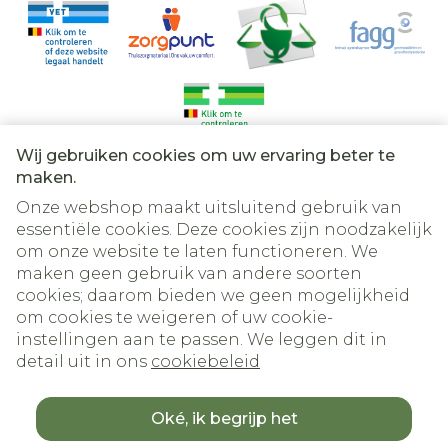
ischemische aanval)
Indien de vrouw al gemeenschap heeft
bloedstolsels in de lever, maag/darmen,
gehad:
nieren of ogen
een zwangerschap uitgesloten alvorens
alvorens te starten,
of wachten tot de eerste menstruatie.
Wij gebruiken cookies om uw ervaring beter te
BIJ EEN VERGETEN DOSIS
Juridische links
maken.
< 12 uur:
Onze webshop maakt uitsluitend gebruik van
De gemiste tablet onmiddelijk innemen.
essentiële cookies. Deze cookies zijn noodzakelijk
De overblijvende tabletten op het
om onze website te laten functioneren. We
gebruikelijke tijdstip innemen.
maken geen gebruik van andere soorten
cookies; daarom bieden we geen mogelijkheid
> 12 uur:
om cookies te weigeren of uw cookie-
Week 1:
instellingen aan te passen. We leggen dit in
- De gemiste tablet onmiddelijk innemen,
detail uit in ons
cookiebeleid
ook als dat betekent dat er 2 tabletten
terzelfder tijd moeten worden ingenomen.
- Vervolgens tabletten verder innemen op
Oké, ik begrijp het
het gebruikelijke tijdstip.