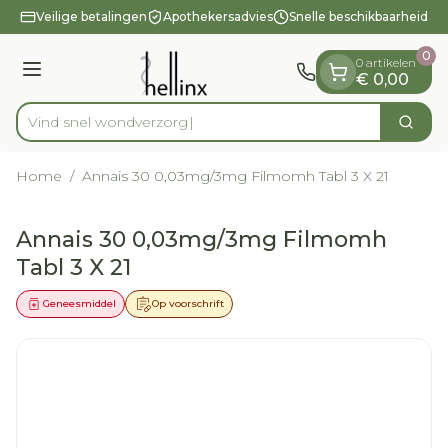
Dia 1 van 1
Ga naar de inhoud
Veilige betalingen
Apothekersadvies
Snelle beschikbaarheid
0
0 artikelen
Menu
€ 0,00
Vind snel w
Zoek
Product, merk, categorie...
Home
/
Annais 30 0,03mg/3mg Filmomh Tabl 3 X 21
Annais 30 0,03mg/3mg Filmomh
Tabl 3 X 21
Geneesmiddel
Op voorschrift