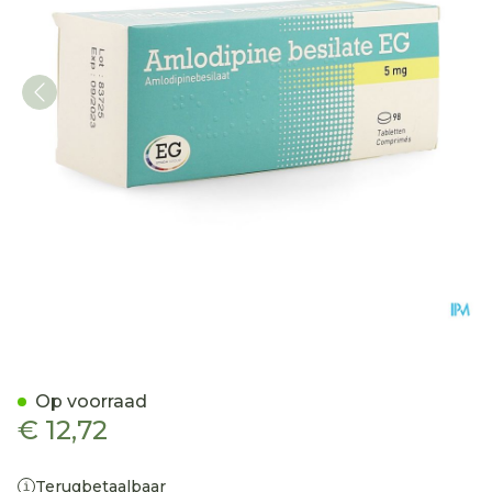
Amlodipine Besilate EG T
Op voorraad
€ 12,72
Terugbetaalbaar