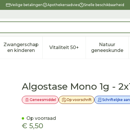
Veilige betalingen
Apothekersadvies
Snelle beschikbaarheid
Zwangerschap
Natuur
Vitaliteit 50+
eid, verzorging en hygiëne categorie
enu voor Dieet, voeding en vitamines categorie
Toon submenu voor Zwangerschap en kindere
Toon submenu voor Vitalitei
Toon sub
en kinderen
geneeskunde
Bruistabletten
Algostase Mono 1g - 2x
Geneesmiddel
Op voorschrift
Schriftelijke aa
Op voorraad
€ 5,50