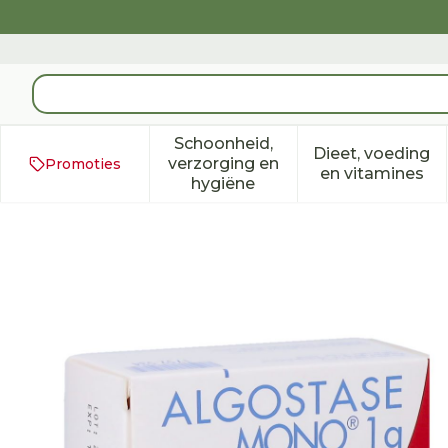
Ga naar de inhoud
Product, merk, categorie...
Schoonheid,
Dieet, voeding
verzorging en
Promoties
Toon submenu voor Schoonh
Toon subm
en vitamines
hygiëne
Algostase Mono 1g - 2x10 