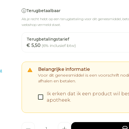
Terugbetaalbaar
Als je recht hebt op een terugbetaling voor dit geneesmiddel, betaa
webshop vermeld staat.
Terugbetalingstarief
€ 5,50
(6% inclusief btw)
Belangrijke informatie
Voor dit geneesmiddel is een voorschrift no
afhalen en betalen.
Ik erken dat ik een product wil bes
apotheek.
Aantal