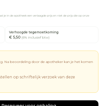
l je in de apotheek een verlaagde prijs en niet de prijs die op onze
Verhoogde tegemoetkoming
€ 5,50
(6% inclusief btw)
dig. Na beoordeling door de apotheker kan je het komen
tellen op schriftelijk verzoek van deze
Reserveer
voor ophaling