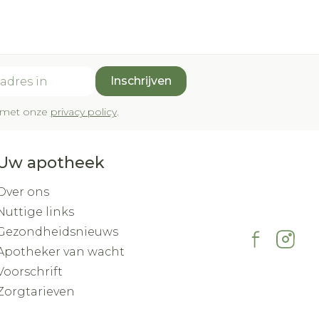
Inschrijven
rd met onze
privacy policy
.
Uw apotheek
Over ons
Nuttige links
Gezondheidsnieuws
Apotheker van wacht
Voorschrift
Zorgtarieven