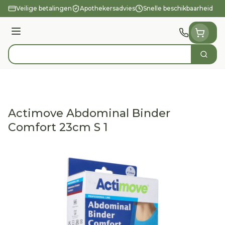
Ga naar de inhoud
Veilige betalingen
Apothekersadvies
Snelle beschikbaarheid
Menu
Zoek
Product, merk, categorie...
Actimove Abdominal Binder
Comfort 23cm S 1