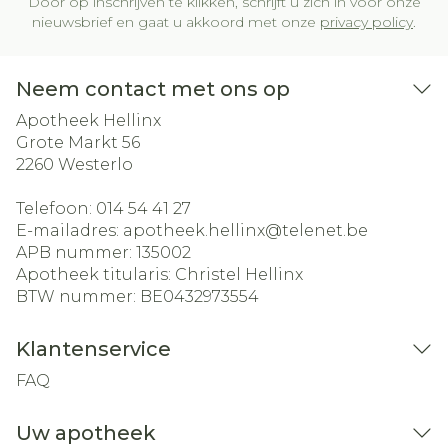
Door op inschrijven te klikken, schrijft u zich in voor onze
nieuwsbrief en gaat u akkoord met onze
privacy policy
.
Neem contact met ons op
Apotheek Hellinx
Grote Markt 56
2260
Westerlo
Telefoon:
014 54 41 27
E-mailadres:
apotheek.hellinx@
telenet.be
APB nummer:
135002
Apotheek titularis:
Christel Hellinx
BTW nummer:
BE0432973554
Klantenservice
FAQ
Uw apotheek