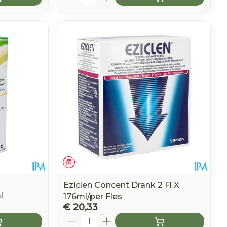
Geneesmiddel
Eziclen Concent Drank 2 Fl X
l
176ml/per Fles
€ 20,33
Aantal