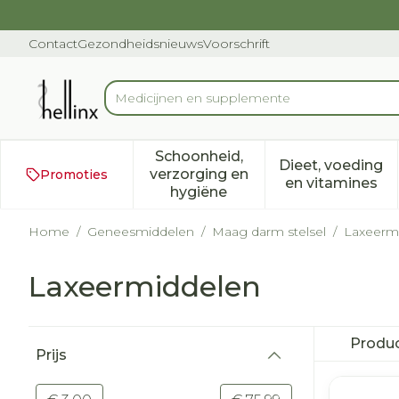
Ga naar de inhoud
Dia 1 van 1
Contact
Gezondheidsnieuws
Voorschrift
Product, merk, categorie...
Schoonheid,
Dieet, voeding
verzorging en
Promoties
Toon submenu voor Schoonh
Toon subm
en vitamines
hygiëne
Home
/
Geneesmiddelen
/
Maag darm stelsel
/
Laxeerm
Laxeermiddelen
Doorgaan naar productlijst
Produ
Prijs
filter