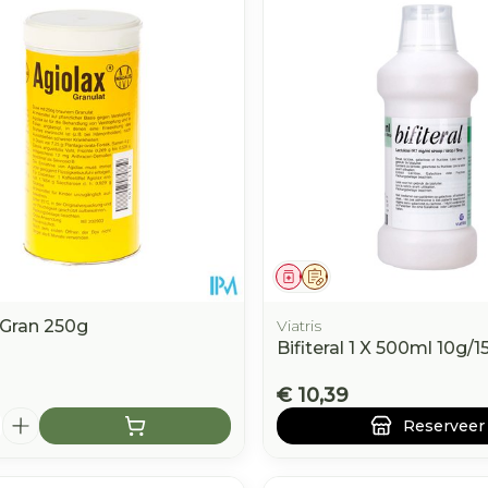
e minimale en maximale prijswaarden aan te passen.
middel
Geneesmiddel
Op voorschrift
 Gran 250g
Viatris
Bifiteral 1 X 500ml 10g/1
€ 10,39
Reserveer