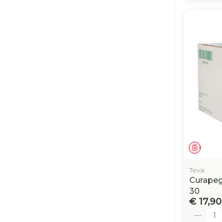
Genees
Teva
Curapeg
30
€ 17,90
Aantal