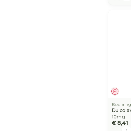
Genees
Boehring
Dulcola
10mg
€ 8,41
Aantal