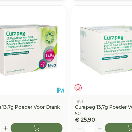
middel
Geneesmiddel
Teva
 13,7g Poeder Voor Drank
Curapeg 13,7g Poeder V
50
€ 25,90
Aantal