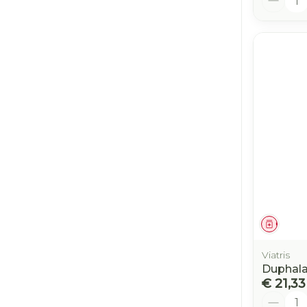
Genees
Viatris
Duphalac
€ 21,33
Aantal