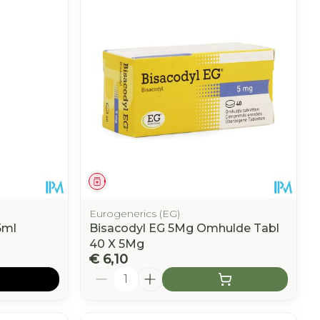
Geneesmiddel
Eurogenerics (EG)
5ml
Bisacodyl EG 5Mg Omhulde Tabl
40 X 5Mg
€ 6,10
Aantal