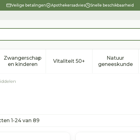
Veilige betalingen
Apothekersadvies
Snelle beschikbaarheid
Zwangerschap
Natuur
Vitaliteit 50+
eid, verzorging en hygiëne categorie
enu voor Dieet, voeding en vitamines categorie
Toon submenu voor Zwangerschap en kindere
Toon submenu voor Vitalitei
Toon sub
en kinderen
geneeskunde
iddelen
cten
1
-
24
van
89