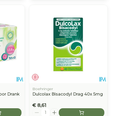
Geneesmiddel
Boehringer
oor Drank
Dulcolax Bisacodyl Drag 40x 5mg
€ 8,61
Aantal