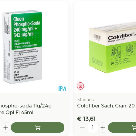
middel
Geneesmiddel
Madaus
hospho-soda 11g/24g
Colofiber Sach. Gran. 20
re Opl Fl 45ml
€ 13,61
Aantal