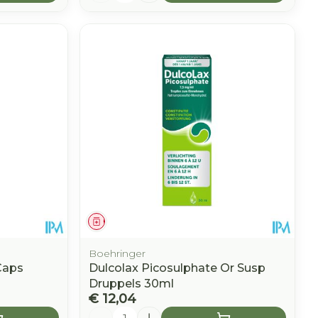
Geneesmiddel
Boehringer
Caps
Dulcolax Picosulphate Or Susp
Druppels 30ml
€ 12,04
Aantal