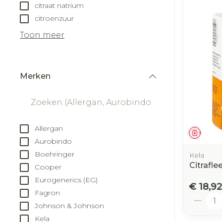
citraat natrium
citroenzuur
Toon meer
Merken
filter
Allergan
Genees
Aurobindo
Boehringer
Kela
Citrafle
Cooper
Eurogenerics (EG)
€ 18,92
Fagron
Aantal
Johnson & Johnson
Kela