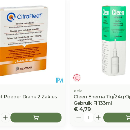
middel
Geneesmiddel
Kela
et Poeder Drank 2 Zakjes
Cleen Enema 11g/24g Op
Gebruik Fl 133ml
€ 4,79
Aantal