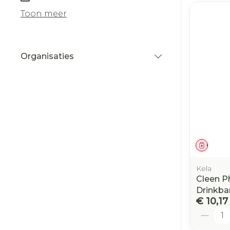
Toon meer
Organisaties
filter
Genees
Kela
Cleen P
Drinkba
€ 10,17
Aantal