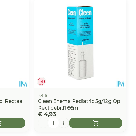
Geneesmiddel
Kela
l Rectaal
Cleen Enema Pediatric 5g/12g Opl
Rect.gebr.fl 66ml
€ 4,93
Aantal