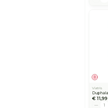
Genees
Viatris
Duphalac
€ 11,99
Aantal