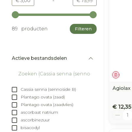
-
Minimumwaarde
Maximale waarde
€ 3,00
€ 75,99
Gebruik de pijltjestoetsen links en rechts om d
89 producten
Filteren
Actieve bestandsdelen
filter
Genees
Agiolax
Cassia senna (sennoside B)
Plantago ovata (zaad)
Plantago ovata (zaadvlies)
€ 12,35
ascorbaat natrium
Aantal
ascorbinezuur
bisacodyl