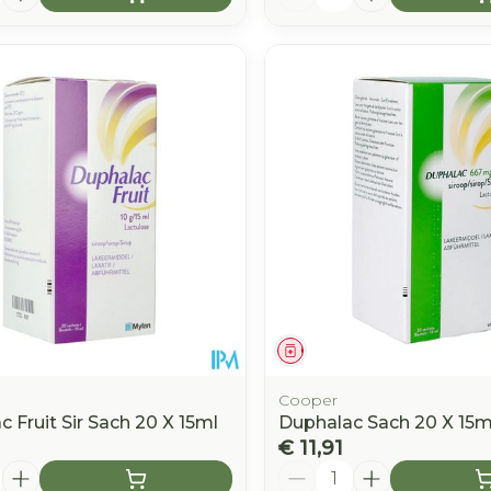
middel
Geneesmiddel
Cooper
 Fruit Sir Sach 20 X 15ml
Duphalac Sach 20 X 15m
€ 11,91
Aantal