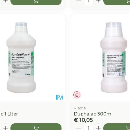
middel
Geneesmiddel
Viatris
 1 Liter
Duphalac 300ml
€ 10,05
Aantal