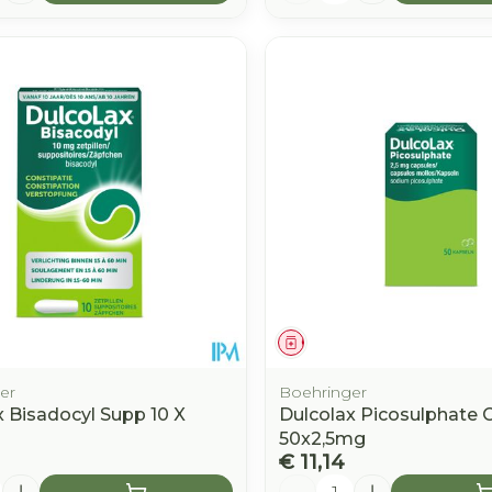
middel
Geneesmiddel
er
Boehringer
x Bisadocyl Supp 10 X
Dulcolax Picosulphate 
50x2,5mg
€ 11,14
Aantal