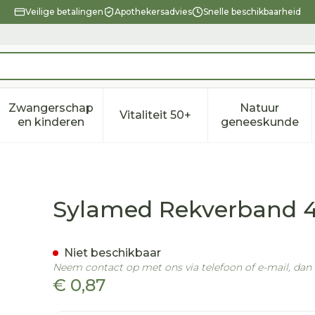
Veilige betalingen
Apothekersadvies
Snelle beschikbaarheid
Zwangerschap
Natuur
Vitaliteit 50+
eid, verzorging en hygiëne categorie
enu voor Dieet, voeding en vitamines categorie
Toon submenu voor Zwangerschap en kindere
Toon submenu voor Vitalitei
Toon sub
en kinderen
geneeskunde
mx10cm
Sylamed Rekverband
Niet beschikbaar
Neem contact op met ons via telefoon of e-mail, da
€ 0,87