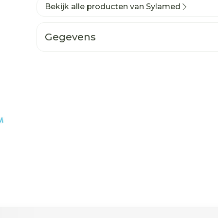
Bekijk alle producten van Sylamed
Gegevens
ogelijk met de tabtoets. Je kunt de carrousel oversla
n