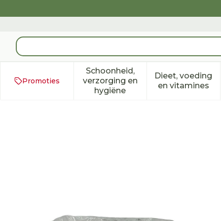
Ga naar de inhoud
Product, merk, categorie...
Schoonheid,
Dieet, voeding
verzorging en
Promoties
Toon submenu voor Schoonh
Toon subm
en vitamines
hygiëne
Sylamed Rekverband 4