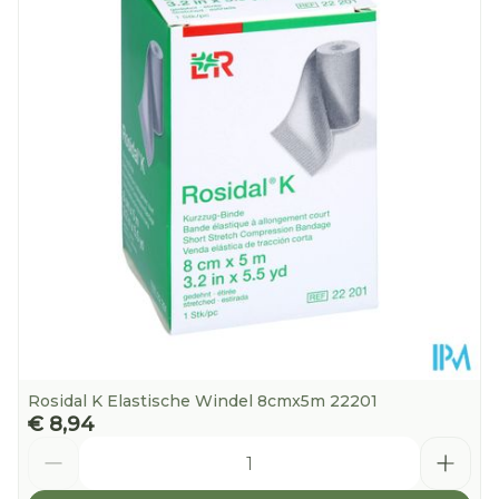
Diepte
30 mm
Kamertemperatuur (15°C -
Behoud
25°C)
Rosidal K Elastische Windel 8cmx5m 22201
€ 8,94
Aantal