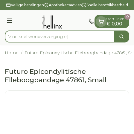
Dia 1 van 1
Ga naar de inhoud
Veilige betalingen
Apothekersadvies
Snelle beschikbaarheid
0
0 artikelen
Menu
€ 0,00
Vind snel wondverz
Zoek
Product, merk, categorie...
Home
/
Futuro Epicondylitische Elleboogbandage 47861, Sm
Futuro Epicondylitische
Elleboogbandage 47861, Small