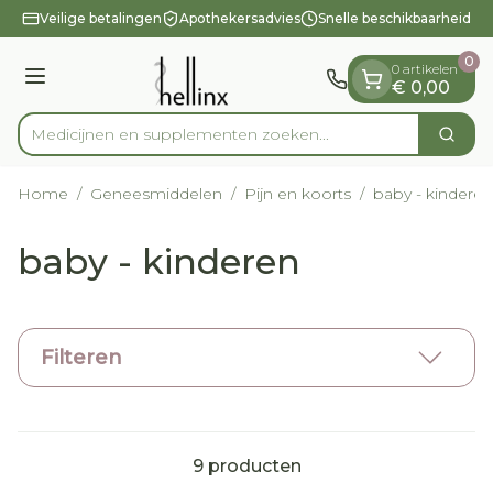
Dia 1 van 1
Ga naar de inhoud
Veilige betalingen
Apothekersadvies
Snelle beschikbaarheid
0
0 artikelen
Menu
€ 0,00
Medicijnen en supplementen zoeken...
Zoek
Product, merk, categorie...
Home
/
Geneesmiddelen
/
Pijn en koorts
/
baby - kinderen
baby - kinderen
Filteren
9
producten