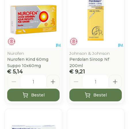
Geneesmiddel
Geneesmiddel
Nurofen
Johnson & Johnson
Nurofen Kind 60mg
Perdolan Siroop Nf
Suppo 10x60mg
200ml
€ 5,14
€ 9,21
Aantal
Aantal
Bestel
Bestel