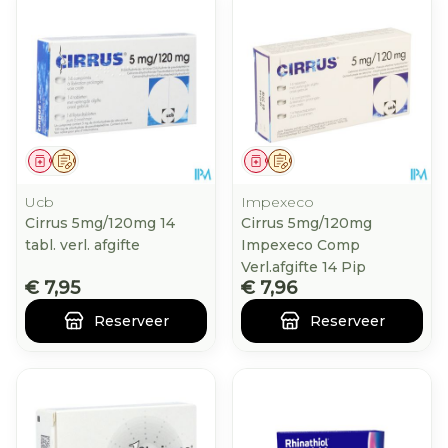
Geneesmiddel
Op voorschrift
Geneesmiddel
Op voorschrift
Ucb
Impexeco
Cirrus 5mg/120mg 14
Cirrus 5mg/120mg
tabl. verl. afgifte
Impexeco Comp
Verl.afgifte 14 Pip
€ 7,95
€ 7,96
Reserveer
Reserveer