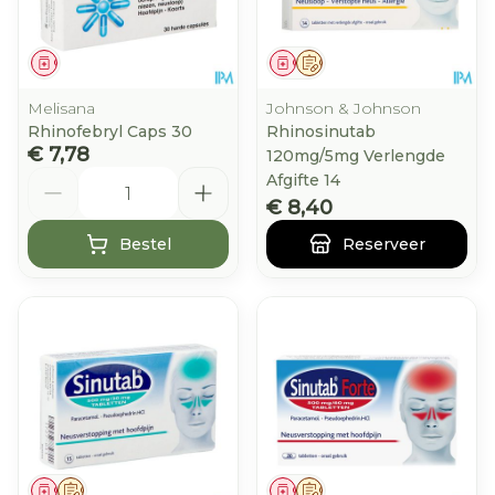
Geneesmiddel
Geneesmiddel
Op voorschrift
Melisana
Johnson & Johnson
Rhinofebryl Caps 30
Rhinosinutab
€ 7,78
120mg/5mg Verlengde
Aantal
Afgifte 14
€ 8,40
Bestel
Reserveer
Geneesmiddel
Op voorschrift
Geneesmiddel
Op voorschrift