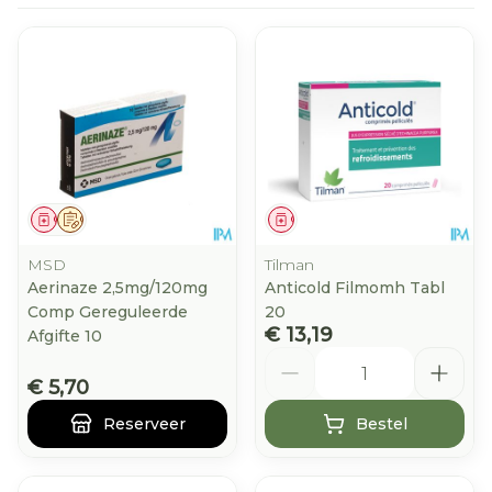
Geneesmiddel
Op voorschrift
Geneesmiddel
MSD
Tilman
Aerinaze 2,5mg/120mg
Anticold Filmomh Tabl
Comp Gereguleerde
20
€ 13,19
Afgifte 10
Aantal
€ 5,70
Reserveer
Bestel