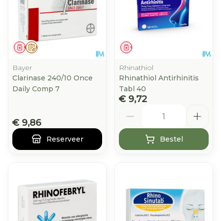
Geneesmiddel
Op voorschrift
Geneesmiddel
Bayer
Rhinathiol
Clarinase 240/10 Once
Rhinathiol Antirhinitis
Daily Comp 7
Tabl 40
€ 9,72
Aantal
€ 9,86
Reserveer
Bestel