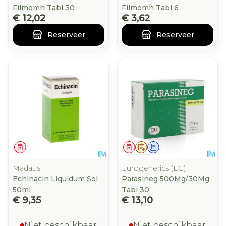
Filmomh Tabl 30
Filmomh Tabl 6
€ 12,02
€ 3,62
Reserveer
Reserveer
Geneesmiddel
Geneesmiddel
Op voorschrift
Schriftelijke aanvraag
Madaus
Eurogenerics (EG)
Echinacin Liquidum Sol
Parasineg 500Mg/30Mg
50ml
Tabl 30
€ 9,35
€ 13,10
Niet beschikbaar
Niet beschikbaar