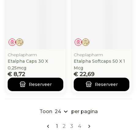
Geneesmiddel
Op voorschrift
Geneesmiddel
Op voorschrift
Cheplapharm
Cheplapharm
Etalpha Caps 30 X
Etalpha Softcaps 50 X 1
0,25mcg
Mcg
€ 8,72
€ 22,69
Reserveer
Reserveer
Toon
per pagina
Pagina's
U lees momenteel pagina
Pagina
Pagina
Pagina
1
2
3
4