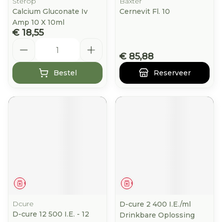
Sterop
Baxter
Calcium Gluconate Iv
Cernevit Fl. 10
Amp 10 X 10ml
€ 18,55
Aantal
€ 85,88
Bestel
Reserveer
Geneesmiddel
Geneesmiddel
Dcure
D-cure 2 400 I.E./ml
D-cure 12 500 I.E. - 12
Drinkbare Oplossing