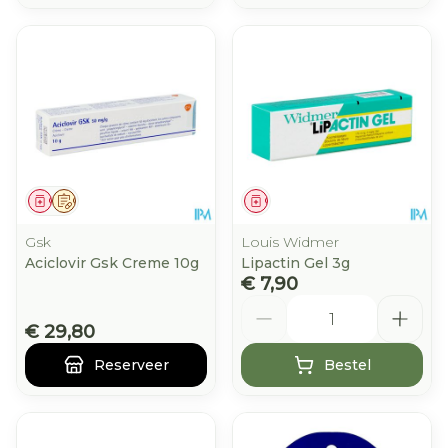
Geneesmiddel
Op voorschrift
Geneesmiddel
Gsk
Louis Widmer
Aciclovir Gsk Creme 10g
Lipactin Gel 3g
€ 7,90
Aantal
€ 29,80
Reserveer
Bestel