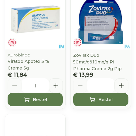
Geneesmiddel
Geneesmiddel
Aurobindo
Zovirax Duo
Viratop Apotex 5 %
50mg/g&10mg/g Pi
Creme 3g
Pharma Creme 2g Pip
€ 11,84
€ 13,99
Aantal
Aantal
Bestel
Bestel