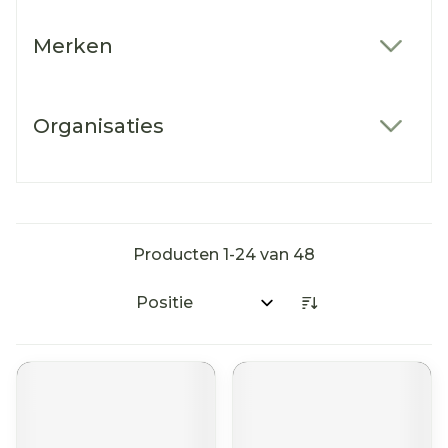
Merken
filter
Organisaties
filter
Producten
1
-
24
van
48
Sorteer op: