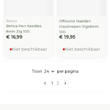
Betica
Offisoins Naalden
Betica Pen Needles
Insulinepen 31gx8mm
8mm 31g 100
100
€ 16,99
€ 19,95
Niet beschikbaar
Niet beschikbaar
Toon
per pagina
Pagina's
U lees momenteel pagina
Pagina
1
2