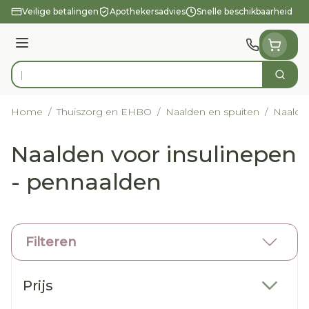
Ga naar de inhoud
Veilige betalingen
Apothekersadvies
Snelle beschikbaarheid
Menu
Zoek
Product, merk, categorie...
Home
/
Thuiszorg en EHBO
/
Naalden en spuiten
/
Naalden
Naalden voor insulinepen
- pennaalden
Filteren
Doorgaan naar productlijst
Prijs
filter