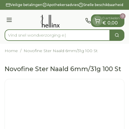
Dia 1 van 1
Ga naar de inhoud
Veilige betalingen
Apothekersadvies
Snelle beschikbaarheid
0
0 artikelen
Menu
€ 0,00
Vind snel wondverz
Zoek
Product, merk, categorie...
Home
/
Novofine Ster Naald 6mm/31g 100 St
Novofine Ster Naald 6mm/31g 100 St