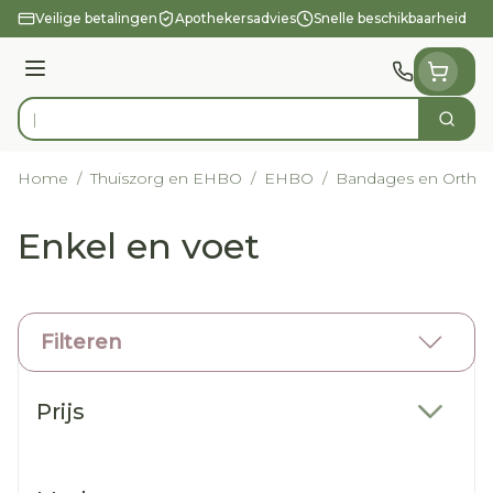
Ga naar de inhoud
Veilige betalingen
Apothekersadvies
Snelle beschikbaarheid
Menu
Zoek
Product, merk, categorie...
Home
/
Thuiszorg en EHBO
/
EHBO
/
Bandages en Orthop
Enkel en voet
Filteren
Doorgaan naar productlijst
Prijs
filter