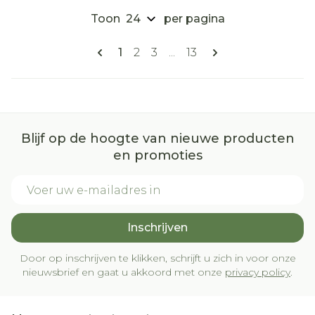
Toon
per pagina
Pagina's
U lees momenteel pagina
Pagina
Pagina
Pagina
1
2
3
...
13
Blijf op de hoogte van nieuwe producten
en promoties
E-mail adres
Inschrijven
Door op inschrijven te klikken, schrijft u zich in voor onze
nieuwsbrief en gaat u akkoord met onze
privacy policy
.