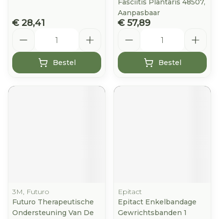
Fasciitis Plantaris 48507,
Aanpasbaar
€ 28,41
€ 57,89
Aantal
Aantal
Bestel
Bestel
3M, Futuro
Epitact
Futuro Therapeutische
Epitact Enkelbandage
Ondersteuning Van De
Gewrichtsbanden 1