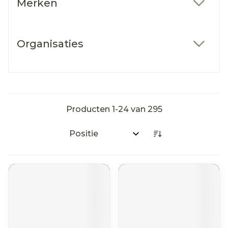
Merken
filter
Organisaties
filter
Producten
1
-
24
van
295
Sorteer op: