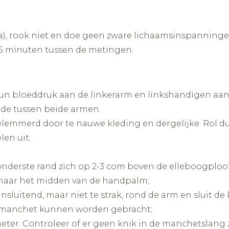
a), rook niet en doe geen zware lichaamsinspanninge
 5 minuten tussen de metingen.
n bloeddruk aan de linkerarm en linkshandigen aan 
rde tussen beide armen.
emmerd door te nauwe kleding en dergelijke. Rol dus
len uit;
;
nderste rand zich op 2-3 com boven de elleboogplooi
 naar het midden van de handpalm;
nsluitend, maar niet te strak, rond de arm en sluit d
e manchet kunnen worden gebracht;
er. Controleer of er geen knik in de manchetslang z