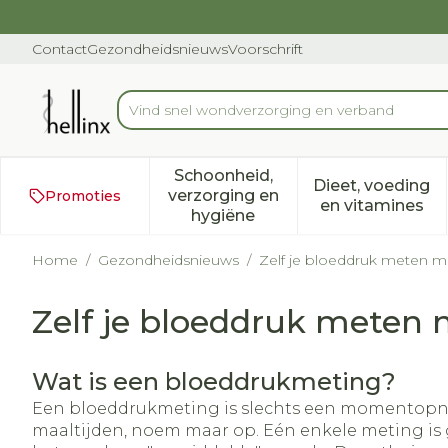
Ga naar de inhoud
Dia 1 van 1
Contact
Gezondheidsnieuws
Voorschrift
Vind snel wondverz
Product, merk, categorie...
Schoonheid,
Dieet, voeding
verzorging en
Promoties
Toon submenu voor Schoonh
Toon subm
en vitamines
hygiëne
Home
/
Gezondheidsnieuws
/
Zelf je bloeddruk meten 
Zelf je bloeddruk meten
Wat is een bloeddrukmeting?
Een bloeddrukmeting is slechts een momentopname
maaltijden, noem maar op. Eén enkele meting is g