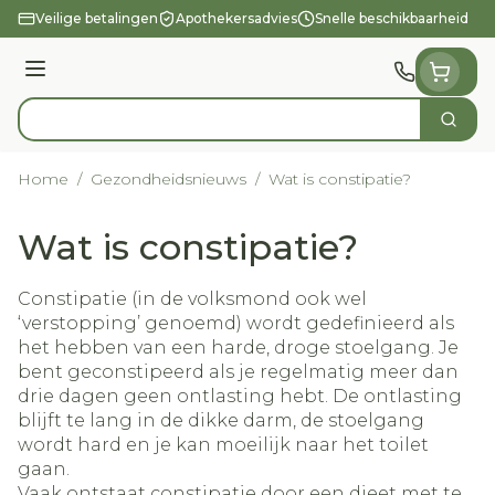
Ga naar de inhoud
Veilige betalingen
Apothekersadvies
Snelle beschikbaarheid
Menu
Zoek
Product, merk, categorie...
Home
/
Gezondheidsnieuws
/
Wat is constipatie?
Wat is constipatie?
Constipatie (in de volksmond ook wel
‘verstopping’ genoemd) wordt gedefinieerd als
het hebben van een harde, droge stoelgang. Je
bent geconstipeerd als je regelmatig meer dan
drie dagen geen ontlasting hebt. De ontlasting
blijft te lang in de dikke darm, de stoelgang
wordt hard en je kan moeilijk naar het toilet
gaan.
Vaak ontstaat constipatie door een dieet met te