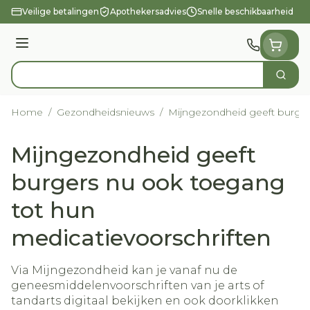
Ga naar de inhoud
Veilige betalingen
Apothekersadvies
Snelle beschikbaarheid
Menu
Zoek
Product, merk, categorie...
Home
/
Gezondheidsnieuws
/
Mijngezondheid geeft burger
Mijngezondheid geeft
burgers nu ook toegang
tot hun
medicatievoorschriften
Via Mijngezondheid kan je vanaf nu de
geneesmiddelenvoorschriften van je arts of
tandarts digitaal bekijken en ook doorklikken