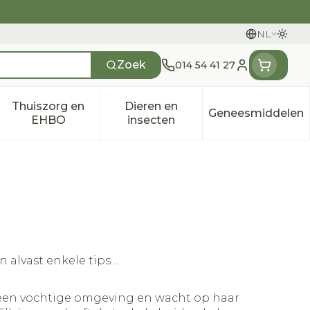
NL
Overs
Talen
Zoek
014 54 41 27
Klant menu
Thuiszorg en
Dieren en
Geneesmiddelen
n categorie
t 50+ categorie
menu voor Natuur geneeskunde categorie
Toon submenu voor Thuiszorg en EHBO categ
Toon submenu voor Dieren e
Toon sub
EHBO
insecten
 alvast enkele tips…
 in een vochtige omgeving en wacht op haar