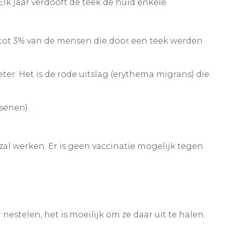
 Elk jaar verdooft de teek de huid enkele
1 tot 3% van de mensen die door een teek werden
r. Het is de rode uitslag (erythema migrans) die
senen).
zal werken. Er is geen vaccinatie mogelijk tegen
.
estelen, het is moeilijk om ze daar uit te halen.