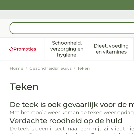
Ga naar de inhoud
Product, merk, categorie...
Schoonheid,
Dieet, voeding
verzorging en
Promoties
Toon submenu voor Schoonh
Toon subm
en vitamines
hygiëne
Home
/
Gezondheidsnieuws
/
Teken
Teken
De teek is ook gevaarlijk voor de 
Met het mooie weer komen de teken weer opdagen, 
Verdachte roodheid op de huid
De teek is geen insect maar een mijt. Zij vliegt 