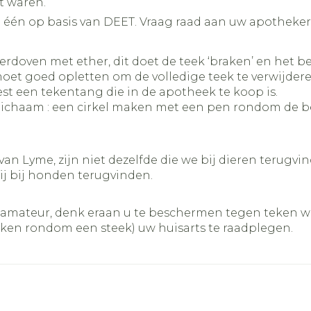
t waren.
 één op basis van DEET. Vraag raad aan uw apotheker
verdoven met ether, dit doet de teek ‘braken’ en het
 moet goed opletten om de volledige teek te verwijder
st een tekentang die in de apotheek te koop is.
ichaam : een cirkel maken met een pen rondom de bee
 van Lyme, zijn niet dezelfde die we bij dieren terugv
ij bij honden terugvinden.
n amateur, denk eraan u te beschermen tegen teken
ekken rondom een steek) uw huisarts te raadplegen.