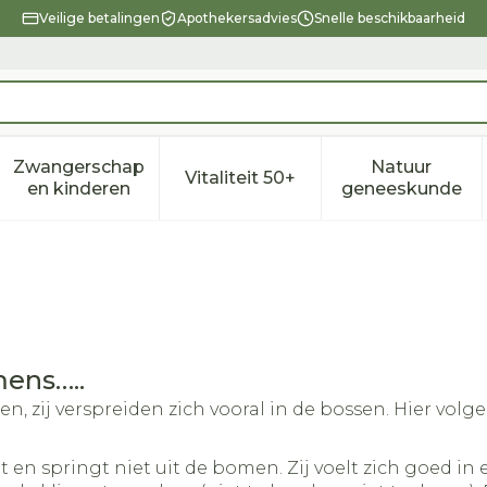
Veilige betalingen
Apothekersadvies
Snelle beschikbaarheid
Zwangerschap
Natuur
Vitaliteit 50+
eid, verzorging en hygiëne categorie
enu voor Dieet, voeding en vitamines categorie
Toon submenu voor Zwangerschap en kindere
Toon submenu voor Vitalitei
Toon sub
en kinderen
geneeskunde
mens…..
zij verspreiden zich vooral in de bossen. Hier volgen
niet en springt niet uit de bomen. Zij voelt zich goed