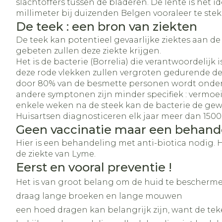
slachtoffers tussen de bladeren. De lente is het i
millimeter bij duizenden Belgen vooraleer te ste
De teek : een bron van ziekten
De teek kan potentieel gevaarlijke ziektes aan d
gebeten zullen deze ziekte krijgen.
Het is de bacterie (Borrelia) die verantwoordelijk 
deze rode vlekken zullen vergroten gedurende de 
door 80% van de besmette personen wordt onde
andere symptonen zijn minder specifiek : vermoeid
enkele weken na de steek kan de bacterie de gew
Huisartsen diagnosticeren elk jaar meer dan 1500
Geen vaccinatie maar een behand
Hier is een behandeling met anti-biotica nodig. H
de ziekte van Lyme.
Eerst en vooral preventie !
Het is van groot belang om de huid te bescherm
draag lange broeken en lange mouwen
een hoed dragen kan belangrijk zijn, want de teke