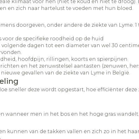
deale klimaat voor hen (niet te koud en niet te droog).
ken en zich naar hartelust te voeden met hun bloed.
e mens doorgeven, onder andere de ziekte van Lyme. 
is voor de specifieke roodheid op de huid
volgende dagen tot een diameter van wel 30 centimete
rvonden.
heid, hoofdpijn, rillingen, koorts en spierpijnen.
richten en het zenuwstelsel aantasten (zenuwen, her
 nieuwe gevallen van de ziekte van Lyme in België.
eling
oe sneller deze wordt opgestart, hoe efficiënter deze 
en wanneer men in het bos en het hoge gras wandelt
n kunnen van de takken vallen en zich zo in het haar n