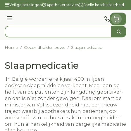
Ga naar de inhoud
Veilige betalingen
Apothekersadvies
Snelle beschikbaarheid
Menu
Zoek
Product, merk, categorie...
Home
/
Gezondheidsnieuws
/
Slaapmedicatie
Slaapmedicatie
In België worden er elk jaar 400 miljoen
dosissen slaapmiddelen verkocht. Meer dan de
helft van de patiënten zijn langdurig gebruiker-
en dat is niet zonder gevolgen. Daarom start de
minister van Volksgezondheid met een nieuw
traject waarbij apothekers hun patiënten, op
voorschrift van de huisarts, kunnen begeleiden
om hun afhankelijkheid van dergelijke medicatie
af te bouwen.