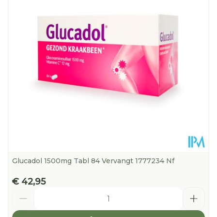
Glutenvrij, Lactosevrij,
Dieetbeperkingen
Sojavrij
Kamertemperatuur
Behoud
(15°C - 25°C)
Glucadol 1500mg Tabl 84 Vervangt 1777234 Nf
€ 42,95
Aantal