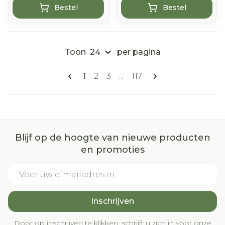
Bestel
Bestel
Toon
per pagina
Pagina's
U lees momenteel pagina
Pagina
Pagina
Pagina
1
2
3
...
117
Blijf op de hoogte van nieuwe producten
en promoties
E-mail adres
Inschrijven
Door op inschrijven te klikken, schrijft u zich in voor onze