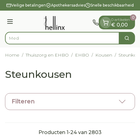
Dia 1 van 1
Ga naar de inhoud
Veilige betalingen
Apothekersadvies
Snelle beschikbaarheid
0
0 artikelen
Menu
€ 0,00
Vi
Zoek
Product, merk, categorie...
Home
/
Thuiszorg en EHBO
/
EHBO
/
Kousen
/
Steunkou
Steunkousen
Filteren
Producten
1
-
24
van
2803