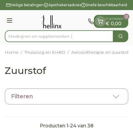
Dia 1 van 1
Ga naar de inhoud
Veilige betalingen
Apothekersadvies
Snelle beschikbaarheid
0
0 artikelen
Menu
€ 0,00
Medicijne
Zoek
Product, merk, categorie...
Home
/
Thuiszorg en EHBO
/
Aerosoltherapie en zuurstof
/
Zuurstof
Filteren
Producten
1
-
24
van
38