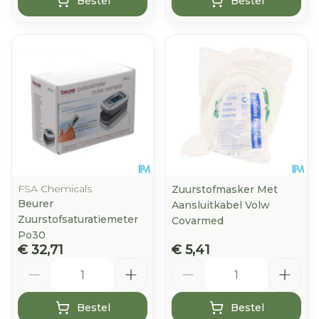
Bestel
Bestel
FSA Chemicals
Zuurstofmasker Met
Beurer
Aansluitkabel Volw
Zuurstofsaturatiemeter
Covarmed
Po30
€ 32,71
€ 5,41
Aantal
Aantal
Bestel
Bestel