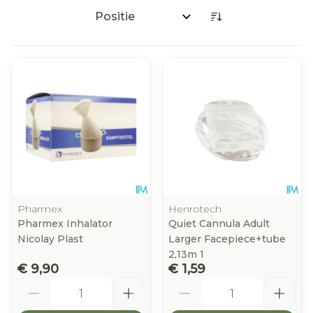
Sorteer op:
Pharmex
Henrotech
Pharmex Inhalator
Quiet Cannula Adult
Nicolay Plast
Larger Facepiece+tube
2,13m 1
€ 9,90
€ 1,59
Aantal
Aantal