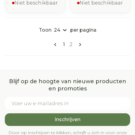
Niet beschikbaar
Niet beschikbaar
Toon
per pagina
Pagina's
U lees momenteel pagina
Pagina
1
2
Blijf op de hoogte van nieuwe producten
en promoties
E-mail adres
Inschrijven
Door op inschrijven te klikken, schrijft u zich in voor onze